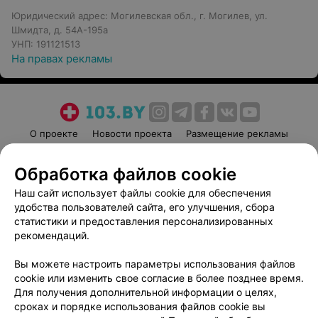
Юридический адрес: Могилевская обл., г. Могилев, ул.
Шмидта, д. 54А-195а
УНП: 191121513
На правах рекламы
О проекте
Новости проекта
Размещение рекламы
Медицинский маркетинг
Публичный договор
Обработка файлов cookie
Пользовательское соглашение
Способы оплаты
Наш сайт использует файлы cookie для обеспечения
Вакансии
Партнеры
удобства пользователей сайта, его улучшения, сбора
Написать руководителю 103.by
статистики и предоставления персонализированных
Написать в поддержку
рекомендаций.
Персональные настройки cookie
Вы можете настроить параметры использования файлов
Обработка персональных данных
cookie или изменить свое согласие в более позднее время.
Для получения дополнительной информации о целях,
сроках и порядке использования файлов cookie вы