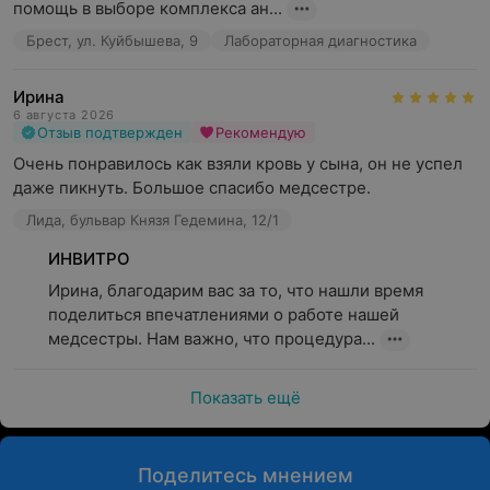
ДНК-диагностика;
помощь в выборе комплекса ан...
наследственные заболевания обмена веществ;
Брест, ул. Куйбышева, 9
Лабораторная диагностика
исследования урологического направления;
Ирина
генетические исследования.
6 августа 2026
Отзыв подтвержден
Рекомендую
«ИНВИТРО» признана медицинской лабораторией №1
Очень понравилось как взяли кровь у сына, он не успел 
по результатам премии «Номер один», 2023 г.
даже пикнуть. Большое спасибо медсестре.
В лаборатории «ИНВИТРО» регулярно действуют
Лида, бульвар Князя Гедемина, 12/1
приятные акции для пациентов, а также предусмотрена
ИНВИТРО
программа лояльности «Здоровый кэшбэк». Программа
позволяет выбирать услуги, за которые начисляются
Ирина, благодарим вас за то, что нашли время 
повышенные бонусы. Сразу после первого заказа
поделиться впечатлениями о работе нашей 
пациент получает 3% от суммы заказа на бонусный
медсестры. Нам важно, что процедура...
счет. Накопленные бонусы могут составлять до 30% от
суммы следующего заказа.
Показать ещё
Обращаем ваше внимание, что обязательна
консультация специалиста: рекламируемые
Поделитесь мнением
медицинские услуги могут иметь