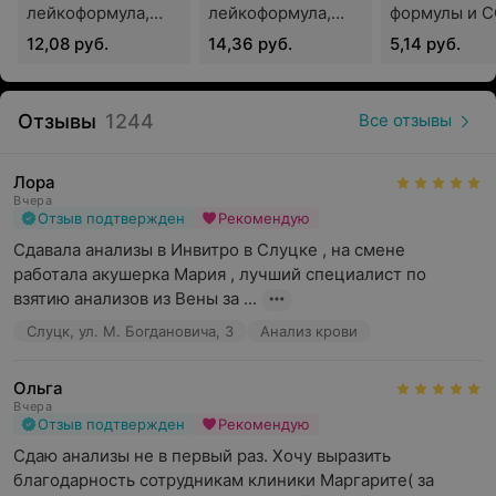
лейкоформула,
лейкоформула,
формулы и С
гормональные исследования;
СОЭ
СОЭ (с
12,08 руб.
14,36 руб.
5,14 руб.
обязательной
исследования гематологического направления;
«ручной»
гормональные исследования;
микроскопией
Отзывы
1244
Все отзывы
мазка)
исследования иммунологического направления;
исследования мочи, кала, спермы;
Лора
Вчера
цитологические исследования;
Отзыв подтвержден
Рекомендую
COVID-19;
Сдавала анализы в Инвитро в Слуцке , на смене 
работала акушерка Мария , лучший специалист по 
диагностика патологий печени без биопсии;
взятию анализов из Вены за ...
дисбиотические состояния кишечника и
Слуцк, ул. М. Богдановича, 3
Анализ крови
урогенитального тракта;
диагностика инфекционных заболеваний;
Ольга
Вчера
исследования цитогенетического направления;
Отзыв подтвержден
Рекомендую
Сдаю анализы не в первый раз. Хочу выразить 
генетические предрасположенности;
благодарность сотрудникам клиники Маргарите( за 