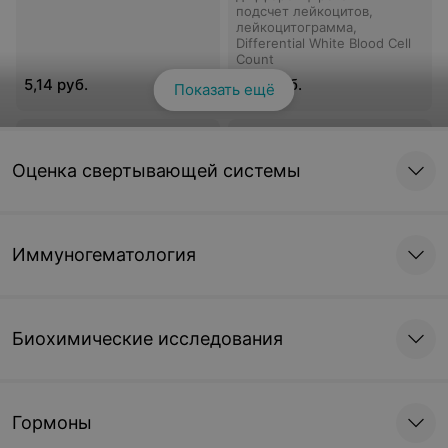
подсчет лейкоцитов,
лейкоцитограмма,
Differential White Blood Cell
Count
5,14 руб.
7,03 руб.
Показать ещё
СОЭ
Ретикулоциты
Оценка свертывающей системы
Скорость Оседания
Эритроцитов, ESR
2,19 руб.
15,01 руб.
Иммуногематология
Ретикулоциты,
Электрофорез
расширенное
гемоглобина.
исследование
Гемоглобинопатии
Биохимические исследования
16,11 руб.
152,51 руб.
Гормоны