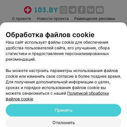
О проекте
Новости проекта
Размещение рекламы
Медицинский маркетинг
Публичный договор
Обработка файлов cookie
Пользовательское соглашение
Способы оплаты
Наш сайт использует файлы cookie для обеспечения
Вакансии
Партнеры
удобства пользователей сайта, его улучшения, сбора
Написать руководителю 103.by
статистики и предоставления персонализированных
Написать в поддержку
рекомендаций.
Персональные настройки cookie
Вы можете настроить параметры использования файлов
Обработка персональных данных
cookie или изменить свое согласие в более позднее время.
Для получения дополнительной информации о целях,
сроках и порядке использования файлов cookie вы
можете ознакомиться с нашей
Политикой обработки
файлов cookie
Принять
© 2026 ООО «Артокс Лаб», УНП 191700409
| 220012, Республика Беларусь,
г. Минск, улица Толбухина, 2, пом. 16 | help@103.by
Отклонить